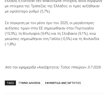
Ελλάδα, η Eurostat δεν ανακοίνωσε στοιχεία, αλλά σύμφωνα
με στοιχεία της Τράπεζας της Ελλάδος οι τιμές αυξήθηκαν
με υψηλότερο ρυθμό (5,7%).
Σε σύγκριση με τον μέσο όρο του 2025, οι μεγαλύτερες
αυξήσεις τιμών στην ΕΕ σημειώθηκαν στην Πορτογαλία
(10,3%), τη Βουλγαρία (9,4%) και τη Σλοβακία (9,1%), ενώ
μειώσεις σημειώθηκαν στη Γαλλία (-0,5%) και τη Φινλανδία
(-1,8%).
Από την εφημερίδα «Ανεξάρτητος Τύπος Ηπείρου» 3-7-2026
TAGS
ΓΥΜΝΗ ΑΛΗΘΕΙΑ
ΕΦΗΜΕΡΙΔΑ ΑΝΕΞΑΡΤΗΤΟΣ
Facebook
X
WhatsApp
Email