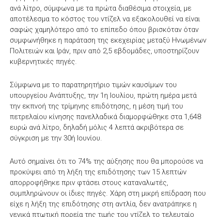
ανά λίτρο, σύμφωνα με τα πρώτα διαθέσιμα στοιχεία, με
αποτέλεσμα το κόστος του ντίζελ να εξακολουθεί να είναι
σαφώς χαμηλότερο από το επίπεδο όπου βρισκόταν όταν
συμφωνήθηκε η παράταση της εκεχειρίας μεταξύ Ηνωμένων
Πολιτειών και Ιράν, πριν από 2,5 εβδομάδες, υποστηρίζουν
κυβερνητικές πηγές.
Σύμφωνα με το παρατηρητήριο τιμών καυσίμων του
υπουργείου Ανάπτυξης, την 1η Ιουλίου, πρώτη ημέρα μετά
την εκπνοή της τρίμηνης επιδότησης, η μέση τιμή του
πετρελαίου κίνησης πανελλαδικά διαμορφώθηκε στα 1,648
ευρώ ανά λίτρο, δηλαδή μόλις 4 λεπτά ακριβότερα σε
σύγκριση με την 30ή Ιουνίου.
Αυτό σημαίνει ότι το 74% της αύξησης που θα μπορούσε να
προκύψει από τη λήξη της επιδότησης των 15 λεπτών
απορροφήθηκε πριν φτάσει στους καταναλωτές,
συμπληρώνουν οι ίδιες πηγές. Χάρη στη μικρή επίδραση που
είχε η λήξη της επιδότησης στη αντλία, δεν ανατράπηκε η
γενικά πτωτική πορεία της τιμής του ντίζελ το τελευταίο