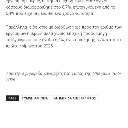
εργάσιμες ημέρες, η ετήσια αύξηση του μισθολογικού
κόστους διαμορφώθηκε στο 6,7%, επιταχυνόμενη από το
6,4% που είχε σημειωθεί ένα χρόνο νωρίτερα.
Παράλληλα, ο δείκτης με διόρθωση ως προς τον αριθμό των
εργάσιμων ημερών, αλλά χωρίς εποχική προσαρμογή,
κατέγραψε επίσης άνοδο 6,4%, έναντι αύξησης 5,7% κατά το
πρώτο τρίμηνο του 2025.
Από την εφημερίδα «Ανεξάρτητος Τύπος της Ηπείρου» 16-6-
2026
TAGS
ΓΥΜΝΗ ΑΛΗΘΕΙΑ
ΕΦΗΜΕΡΙΔΑ ΑΝΕΞΑΡΤΗΤΟΣ
Facebook
X
WhatsApp
Email