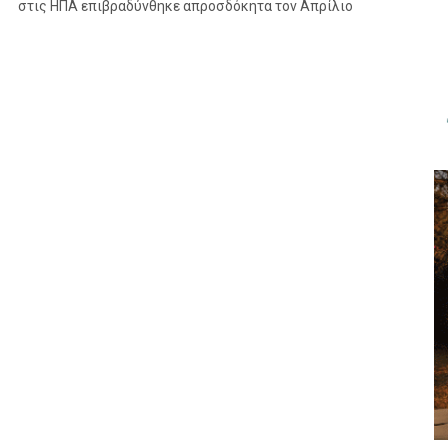
στις ΗΠΑ επιβραδύνθηκε απροσδόκητα τον Απρίλιο