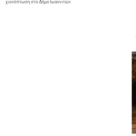
χιονόπτωση στο Δήμο Ιωαννιτών