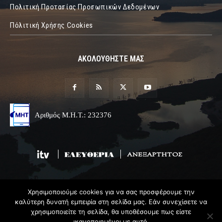
Πολιτική Προτασίας Προσωπικών Δεδομένων
Πόλιτική Χρήσης Cookies
ΑΚΟΛΟΥΘΗΣΤΕ ΜΑΣ
Αριθμός Μ.Η.Τ.: 232376
Χρησιμοποιούμε cookies για να σας προσφέρουμε την
© 2019 Epirus Online
καλύτερη δυνατή εμπειρία στη σελίδα μας. Εάν συνεχίσετε να
χρησιμοποιείτε τη σελίδα, θα υποθέσουμε πως είστε
Σχεδιασμός & Ανάπτυξη
Angel
Web
ικανοποιημένοι με αυτό.