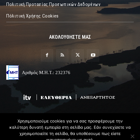
Πολιτική Προτασίας Προσωπικών Δεδομένων
Πόλιτική Χρήσης Cookies
ΑΚΟΛΟΥΘΗΣΤΕ ΜΑΣ
Αριθμός Μ.Η.Τ.: 232376
Χρησιμοποιούμε cookies για να σας προσφέρουμε την
© 2019 Epirus Online
καλύτερη δυνατή εμπειρία στη σελίδα μας. Εάν συνεχίσετε να
χρησιμοποιείτε τη σελίδα, θα υποθέσουμε πως είστε
Σχεδιασμός & Ανάπτυξη
Angel
Web
ικανοποιημένοι με αυτό.