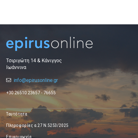
Τσιριγώτη 14 & Κάνιγγος
Ιωάννινα
info@epirusonline.gr
+30 26510 23657 - 76655
Ταυτότητα
Πληροφορίες α.27 Ν.5253/2025
Επικοινωνία