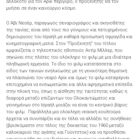
αλλόκοτο για τον Άρικ περίγυρο, ο προξενητής θα τον
μυήσει σε έναν καινούργιο κόσμο.
Ο Άβι Νεσέρ, παραγωγός σεναριογράφος και σκηνοθέτης
της ταινίας, είναι από τους πιο γόνιμους και πετυχημένους
δημιουργούς του Ισραήλ με καθαρά προσωπική σφραγίδα και
κινηματογραφική ματιά. Στον “Προξενητή” του τίτλου
εμφανίζεται ο τηλεοπτικός ηθοποιός Αντίρ Μίλλερ, που
σηκώνει στις πλάτες του ολόκληρο το φιλμ με μια ιδιαίτερα
πληθωρική ερμηνεία. Το ίδιο το φιλμ κατατάσσεται στο
είδος των ταινιών ενηλικίωσης με τη γενικότερη θεματική
να πλαισιώνει τον νεαρό Αρίκ και όμως το φιλμ καταφέρνει
επιτυχημένα να ενσωματώσει και άλλα αφηγηματικά επίπεδα
στην πλοκή του, όπως η αίσθηση της ταυτότητας καθώς η
διαφορά μεταξύ επιζώντων του Ολοκαυτώματος και
γεννημένων στο Ισραήλ μοιάζει να είναι το κεντρικό βάρος
του φιλμ. Παράλληλα μια ολόκληρη νεανική κουλτούρα
έρχεται να συνυπάρξει και εν τέλει να αλλάξει τις συνήθειες
(βρισκόμαστε στο τέλος της δεκαετίας του 1960 μεταξύ
καλοκαιριού της αγάπης και Γούντστοκ) και να προσθέσει
καινούρια ήθη σε μια ιδιαίτερη και συνεχώς μεταβαλλόμενη