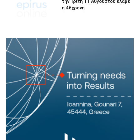
την Τρίτη 11 Αυγούστου έλαβε
η 46χρονη