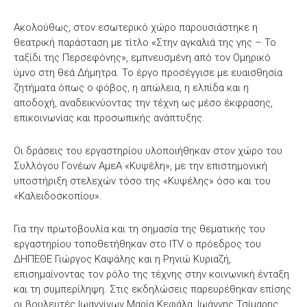
Ακολούθως, στον εσωτερικό χώρο παρουσιάστηκε η
θεατρική παράσταση με τίτλο «Στην αγκαλιά της γης – Το
ταξίδι της Περσεφόνης», εμπνευσμένη από τον Ομηρικό
ύμνο στη θεά Δήμητρα. Το έργο προσέγγισε με ευαισθησία
ζητήματα όπως ο φόβος, η απώλεια, η ελπίδα και η
αποδοχή, αναδεικνύοντας την τέχνη ως μέσο έκφρασης,
επικοινωνίας και προσωπικής ανάπτυξης.
Οι δράσεις του εργαστηρίου υλοποιήθηκαν στον χώρο του
Συλλόγου Γονέων ΑμεΑ «Κυψέλη», με την επιστημονική
υποστήριξη στελεχών τόσο της «Κυψέλης» όσο και του
«Καλειδοσκοπίου».
Για την πρωτοβουλία και τη σημασία της θεματικής του
εργαστηρίου τοποθετήθηκαν στο ITV ο πρόεδρος του
ΔΗΠΕΘΕ Γιώργος Καψάλης και η Ρηνιώ Κυριαζή,
επισημαίνοντας τον ρόλο της τέχνης στην κοινωνική ένταξη
και τη συμπερίληψη. Στις εκδηλώσεις παρευρέθηκαν επίσης
οι βουλευτές Ιωαννίνων Μαρία Κεφάλα, Ιωάννης Τσίμαρης