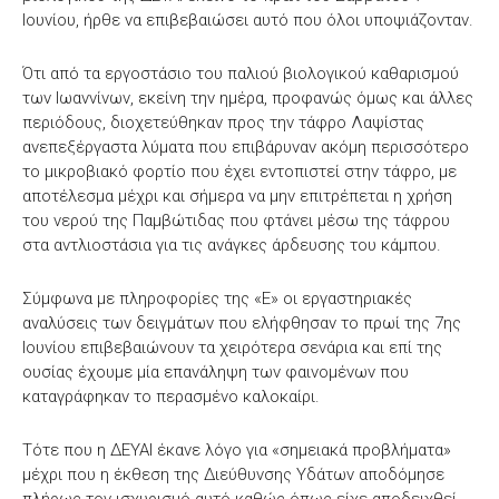
Ιουνίου, ήρθε να επιβεβαιώσει αυτό που όλοι υποψιάζονταν.
Ότι από τα εργοστάσιο του παλιού βιολογικού καθαρισμού
των Ιωαννίνων, εκείνη την ημέρα, προφανώς όμως και άλλες
περιόδους, διοχετεύθηκαν προς την τάφρο Λαψίστας
ανεπεξέργαστα λύματα που επιβάρυναν ακόμη περισσότερο
το μικροβιακό φορτίο που έχει εντοπιστεί στην τάφρο, με
αποτέλεσμα μέχρι και σήμερα να μην επιτρέπεται η χρήση
του νερού της Παμβώτιδας που φτάνει μέσω της τάφρου
στα αντλιοστάσια για τις ανάγκες άρδευσης του κάμπου.
Σύμφωνα με πληροφορίες της «Ε» οι εργαστηριακές
αναλύσεις των δειγμάτων που ελήφθησαν το πρωί της 7ης
Ιουνίου επιβεβαιώνουν τα χειρότερα σενάρια και επί της
ουσίας έχουμε μία επανάληψη των φαινομένων που
καταγράφηκαν το περασμένο καλοκαίρι.
Τότε που η ΔΕΥΑΙ έκανε λόγο για «σημειακά προβλήματα»
μέχρι που η έκθεση της Διεύθυνσης Υδάτων αποδόμησε
πλήρως τον ισχυρισμό αυτό καθώς όπως είχε αποδειχθεί,