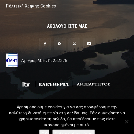
Πόλιτική Χρήσης Cookies
ΑΚΟΛΟΥΘΗΣΤΕ ΜΑΣ
Αριθμός Μ.Η.Τ.: 232376
Χρησιμοποιούμε cookies για να σας προσφέρουμε την
© 2019 Epirus Online
καλύτερη δυνατή εμπειρία στη σελίδα μας. Εάν συνεχίσετε να
χρησιμοποιείτε τη σελίδα, θα υποθέσουμε πως είστε
Σχεδιασμός & Ανάπτυξη
Angel
Web
ικανοποιημένοι με αυτό.
OK
Πολιτική Απορρήτου