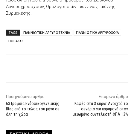
πρόσκληση που απηύθυνε ο πρόεδρος του Συλλόγου
Αργυροχρυσοχόων, Ωρολογοποιών Ιωαννίνων, Ιωάννης
Συρμακέσης.
TAGS
ΓΙΑΝΝΙΩΤΙΚΗ ΑΡΓΥΡΟΤΕΧΝΙΑ
ΓΙΑΝΝΙΩΤΙΚΗ ΑΡΓΥΡΟΧΟΪΑ
ΠΟΒΑΚΩ
Facebook
X
WhatsApp
Email
Προηγούμενο άρθρο
Επόμενο άρθρο
63 Γραφεία Ενδοοικογενειακής
Καφές στα 3 ευρώ: Ανοιχτό το
Βίας από το τέλος του μήνα σε
σενάριο για παραμονή στον
όλη τη χώρα
μειωμένο συντελεστή ΦΠΑ 13%