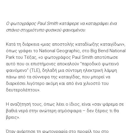
Ο φωτογράφος Paul Smith κατάφερε να καταγράψει ένα
σπάνιο στιγμιότυπο φυσικού φαινομένου
.
Κατά τη διάρκεια «μιας αποστολής καταδίωξης καταιγίδων»,
όπως γράφει το National Geographic, στο Big Bend National
Park του Τέξας, «ο φωτογράφος Paul Smith αποτύπωσε
αυτό που οι επιστήμονες αποκαλούν “παροδικό φωτεινό
φαινόμενο” (TLE), δηλαδή μια σύντομη ηλεκτρική λάμψη
πάνω από τα σύννεφα της καταιγίδας, που μπορεί να
διαρκέσει λιγότερο ακόμη και από ένα χιλιοστό του
δευτερολέπτου».
Η αναζήτησή τους, όπως λέει ο ίδιος, είναι «σαν ψάρεμα σε
βαθιά νερά στην ανώτερη ατμόσφαιρα – δεν ξέρεις τι θα
βρεις».
Όταν ανάρτησε τη φωτογραφία στο προφίλ του στο