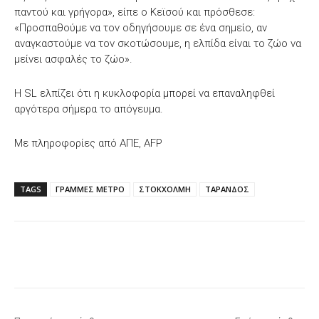
παντού και γρήγορα», είπε ο Κεϊσού και πρόσθεσε:
«Προσπαθούμε να τον οδηγήσουμε σε ένα σημείο, αν
αναγκαστούμε να τον σκοτώσουμε, η ελπίδα είναι το ζώο να
μείνει ασφαλές το ζώο».
Η SL ελπίζει ότι η κυκλοφορία μπορεί να επαναληφθεί
αργότερα σήμερα το απόγευμα.
Με πληροφορίες από ΑΠΕ, AFP
TAGS
ΓΡΑΜΜΕΣ ΜΕΤΡΟ
ΣΤΟΚΧΟΛΜΗ
ΤΑΡΑΝΔΟΣ
Facebook
X
WhatsApp
Email