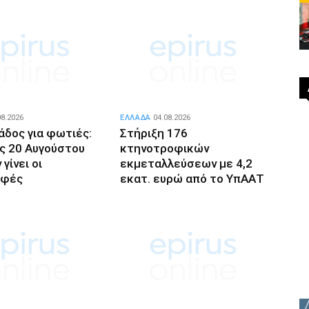
08.2026
ΕΛΛΑΔΑ
04.08.2026
δος για φωτιές:
Στήριξη 176
ις 20 Αυγούστου
κτηνοτροφικών
 γίνει οι
εκμεταλλεύσεων με 4,2
αφές
εκατ. ευρώ από το ΥπΑΑΤ