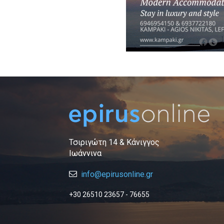
Τσιριγώτη 14 & Κάνιγγος
Ιωάννινα
info@epirusonline.gr
+30 26510 23657 - 76655