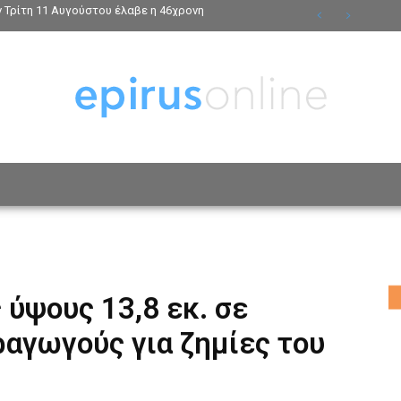
ν Τρίτη 11 Αυγούστου έλαβε η 46χρονη
ΟΣΩΠΑ
ΤΡΟΠΟΣ ΖΩΗΣ
ΑΦΙΕΡΩΜΑΤΑ
MO
ύψους 13,8 εκ. σε
αγωγούς για ζημίες του