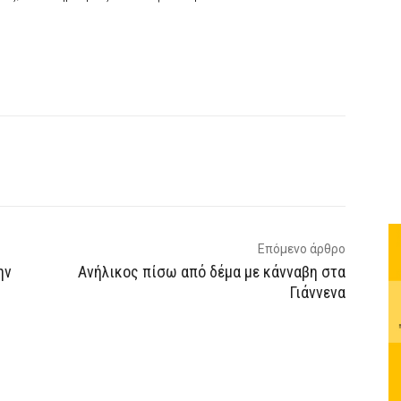
p
Email
Τυπώνω
Viber
Επόμενο άρθρο
ην
Ανήλικος πίσω από δέμα με κάνναβη στα
Γιάννενα