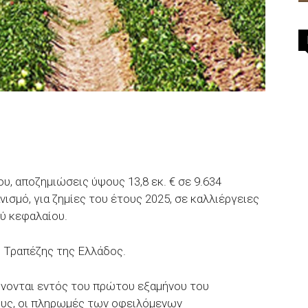
ου, αποζημιώσεις ύψους 13,8 εκ. € σε 9.634
σμό, για ζημίες του έτους 2025, σε καλλιέργειες
ύ κεφαλαίου.
 Τραπέζης της Ελλάδος.
νονται εντός του πρώτου εξαμήνου του
ους, οι πληρωμές των οφειλόμενων