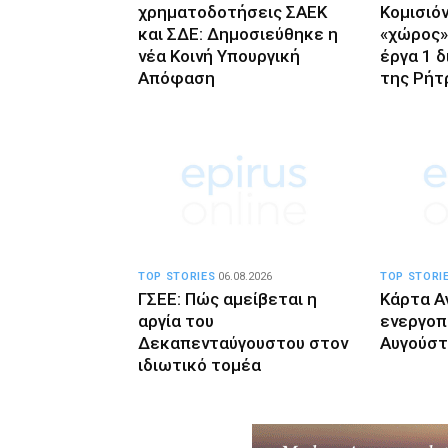
χρηματοδοτήσεις ΣΑΕΚ
Κομισιό
και ΣΔΕ: Δημοσιεύθηκε η
«χώρος»
νέα Κοινή Υπουργική
έργα 1 
Απόφαση
της Ρήτ
TOP STORIES
06.08.2026
TOP STORI
ΓΣΕΕ: Πώς αμείβεται η
Κάρτα Α
αργία του
ενεργοπ
Δεκαπενταύγουστου στον
Αυγούστ
ιδιωτικό τομέα