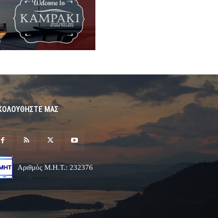
ΚΟΛΟΥΘΗΣΤΕ ΜΑΣ
Αριθμός Μ.Η.Τ.: 232376