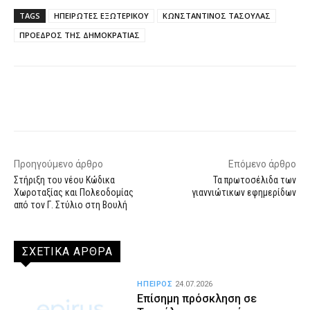
TAGS
ΗΠΕΙΡΩΤΕΣ ΕΞΩΤΕΡΙΚΟΥ
ΚΩΝΣΤΑΝΤΙΝΟΣ ΤΑΣΟΥΛΑΣ
ΠΡΟΕΔΡΟΣ ΤΗΣ ΔΗΜΟΚΡΑΤΙΑΣ
Facebook
X
WhatsApp
Email
Προηγούμενο άρθρο
Επόμενο άρθρο
Στήριξη του νέου Κώδικα
Τα πρωτοσέλιδα των
Χωροταξίας και Πολεοδομίας
γιαννιώτικων εφημερίδων
από τον Γ. Στύλιο στη Βουλή
ΣΧΕΤΙΚΑ ΑΡΘΡΑ
ΗΠΕΙΡΟΣ
24.07.2026
Επίσημη πρόσκληση σε