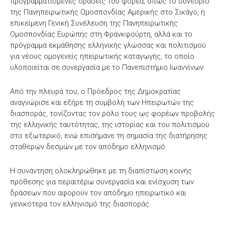
προγραμματισμένες δράσεις του φορέα, όπως το συνέδριο
της Πανηπειρωτικής Ομοσπονδίας Αμερικής στο Σικάγο, η
επικείμενη Γενική Συνέλευση της Πανηπειρωτικής
Ομοσπονδίας Ευρώπης στη Φρανκφούρτη, αλλά και το
πρόγραμμα εκμάθησης ελληνικής γλώσσας και πολιτισμού
για νέους ομογενείς ηπειρωτικής καταγωγής, το οποίο
υλοποιείται σε συνεργασία με το Πανεπιστήμιο Ιωαννίνων.
Από την πλευρά του, ο Πρόεδρος της Δημοκρατίας
αναγνώρισε και εξήρε τη συμβολή των Ηπειρωτών της
διασποράς, τονίζοντας τον ρόλο τους ως φορέων προβολής
της ελληνικής ταυτότητας, της ιστορίας και του πολιτισμού
στο εξωτερικό, ενώ επισήμανε τη σημασία της διατήρησης
σταθερών δεσμών με τον απόδημο ελληνισμό.
Η συνάντηση ολοκληρώθηκε με τη διαπίστωση κοινής
πρόθεσης για περαιτέρω συνεργασία και ενίσχυση των
δράσεων που αφορούν τον απόδημο ηπειρωτικό και
γενικότερα τον ελληνισμό της διασποράς.