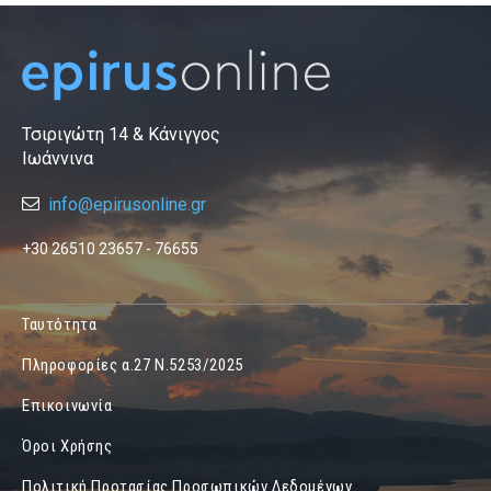
Τσιριγώτη 14 & Κάνιγγος
Ιωάννινα
info@epirusonline.gr
+30 26510 23657 - 76655
Ταυτότητα
Πληροφορίες α.27 Ν.5253/2025
Επικοινωνία
Όροι Χρήσης
Πολιτική Προτασίας Προσωπικών Δεδομένων