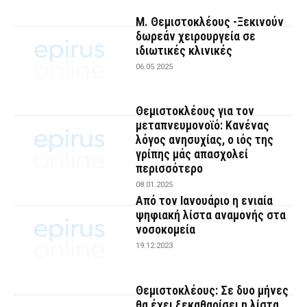
Μ. Θεμιστοκλέους -Ξεκινούν
δωρεάν χειρουργεία σε
ιδιωτικές κλινικές
06.05.2025
Θεμιστοκλέους για τον
μεταπνευμονοϊό: Κανένας
λόγος ανησυχίας, ο ιός της
γρίπης μάς απασχολεί
περισσότερο
08.01.2025
Από τον Ιανουάριο η ενιαία
ψηφιακή λίστα αναμονής στα
νοσοκομεία
19.12.2023
Θεμιστοκλέους: Σε δυο μήνες
θα έχει ξεκαθαρίσει η λίστα