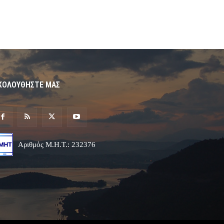
ΚΟΛΟΥΘΗΣΤΕ ΜΑΣ
Αριθμός Μ.Η.Τ.: 232376