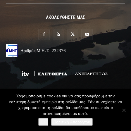
ΑΚΟΛΟΥΘΗΣΤΕ ΜΑΣ
Αριθμός Μ.Η.Τ.: 232376
Χρησιμοποιούμε cookies για να σας προσφέρουμε την
© 2019 Epirus Online
καλύτερη δυνατή εμπειρία στη σελίδα μας. Εάν συνεχίσετε να
χρησιμοποιείτε τη σελίδα, θα υποθέσουμε πως είστε
Σχεδιασμός & Ανάπτυξη
Angel
Web
ικανοποιημένοι με αυτό.
OK
Πολιτική Απορρήτου