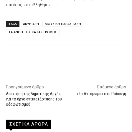
οποίους καταβλήθηκε.
TAGS
ΑΚΥΡΩΣΗ
ΜΟΥΣΙΚΗ ΠΑΡΑΣΤΑΣΗ
ΤΑ ΑΝΘΗ ΤΗΣ ΚΑΤΑΣΤΡΟΦΗΣ
Facebook
X
WhatsApp
Email
Προηγούμενο άρθρο
Επόμενο άρθρο
Απάντηση της Δημοτικής Αρχής
«2ο Αντάμωμα» στη Ροδαυγή
για το έργο αντικατάστασης του
οδοφωτισμού
ΣΧΕΤΙΚΑ ΑΡΘΡΑ