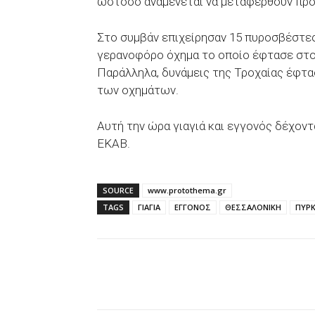
ωστόσο αναμένεται να μεταφερθούν προ
Στο συμβάν επιχείρησαν 15 πυροσβέστε
γερανοφόρο όχημα το οποίο έφτασε στο 
Παράλληλα, δυνάμεις της Τροχαίας έφτα
των οχημάτων.
Αυτή την ώρα γιαγιά και εγγονός δέχον
ΕΚΑΒ.
SOURCE
www.protothema.gr
TAGS
ΓΙΑΓΙΑ
ΕΓΓΟΝΟΣ
ΘΕΣΣΑΛΟΝΙΚΗ
ΠΥΡΚ
Facebook
X
WhatsAp