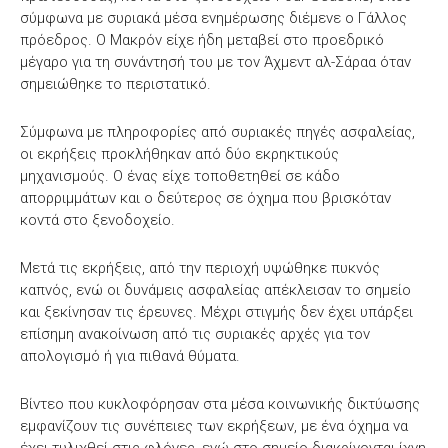
σύμφωνα με συριακά μέσα ενημέρωσης διέμενε ο Γάλλος
πρόεδρος. Ο Μακρόν είχε ήδη μεταβεί στο προεδρικό
μέγαρο για τη συνάντησή του με τον Άχμεντ αλ-Σάραα όταν
σημειώθηκε το περιστατικό.
Σύμφωνα με πληροφορίες από συριακές πηγές ασφαλείας,
οι εκρήξεις προκλήθηκαν από δύο εκρηκτικούς
μηχανισμούς. Ο ένας είχε τοποθετηθεί σε κάδο
απορριμμάτων και ο δεύτερος σε όχημα που βρισκόταν
κοντά στο ξενοδοχείο.
Μετά τις εκρήξεις, από την περιοχή υψώθηκε πυκνός
καπνός, ενώ οι δυνάμεις ασφαλείας απέκλεισαν το σημείο
και ξεκίνησαν τις έρευνες. Μέχρι στιγμής δεν έχει υπάρξει
επίσημη ανακοίνωση από τις συριακές αρχές για τον
απολογισμό ή για πιθανά θύματα.
Βίντεο που κυκλοφόρησαν στα μέσα κοινωνικής δικτύωσης
εμφανίζουν τις συνέπειες των εκρήξεων, με ένα όχημα να
έχει τυλιχθεί στις φλόγες, ενώ στο σημείο διακρίνονται ίχνη