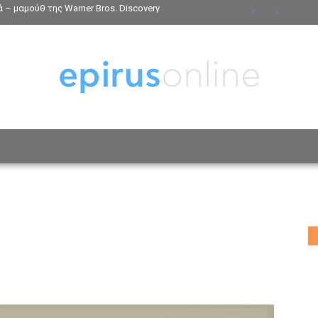
 – μαμούθ της Warner Bros. Discovery
ΟΣΩΠΑ
ΤΡΟΠΟΣ ΖΩΗΣ
ΑΦΙΕΡΩΜΑΤΑ
MO