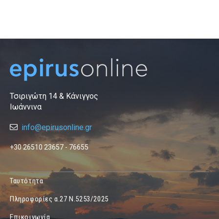
Τσιριγώτη 14 & Κάνιγγος
Ιωάννινα
info@epirusonline.gr
+30 26510 23657 - 76655
Ταυτότητα
Πληροφορίες α.27 Ν.5253/2025
Επικοινωνία