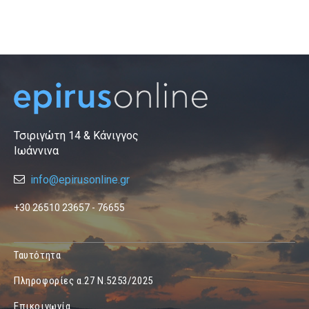
Τσιριγώτη 14 & Κάνιγγος
Ιωάννινα
info@epirusonline.gr
+30 26510 23657 - 76655
Ταυτότητα
Πληροφορίες α.27 Ν.5253/2025
Επικοινωνία