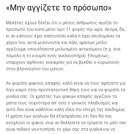
«Μην αγγίζετε το πρόσωπο»
Μελέτες έχουν δείξει ότι ο μέσος άνθρωπος αγγίζει το
πρόσωπό του κατά μέσο όρο 11 φορές την ώρα. Ακόμα, δε,
κι αν κάποιος έχει σαπουνίσει καλά ή έχει απολυμάνει τα
χέρια του, αυτά μολύνονται και πάλι, αμέσως μόλις
αγγίξουμε οποιοδήποτε μολυσμένο αντικείμενο (π.χ. ένα
πόμολο ή το κουμπί ενός ανελκυστήρα). Επομένως,
υπάρχουν άφθονες ευκαιρίες για να βρεθεί ο κορωνοϊός
στον βλεννογόνο του ματιού.
Αν φοράτε φακούς επαφής, καλό είναι να τους αφήσετε για
λίγο καιρό στην προστατευτική θήκη τους και να φοράτε τα
γυαλιά σας. Οι χρήστες των φακών επαφής αγγίζουν τα
μάτια τους συχνότερα απ’ όσο ο γενικός πληθυσμός και
αυτό δεν είναι καθόλου καλή ιδέα την εποχή της πανδημίας.
Η χρήση των γυαλιών θα εξασφαλίσει ότι δεν θα σας
ενοχλούν οι φακοί, ενώ αν θελήσετε να τρίψετε το μάτι σας
είναι πιθανό να κτυπήσει το χέρι σας στα γυαλιά και να