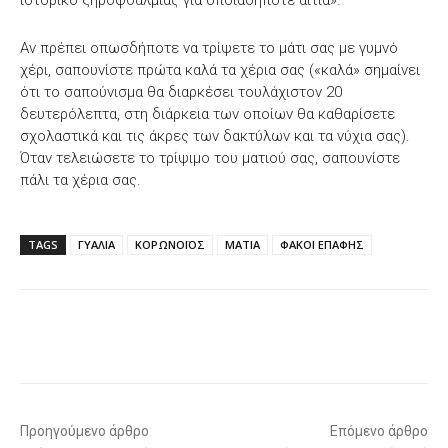
ιστορικό ξηροφθαλμίας για οποιαδήποτε αιτία».
Αν πρέπει οπωσδήποτε να τρίψετε το μάτι σας με γυμνό
χέρι, σαπουνίστε πρώτα καλά τα χέρια σας («καλά» σημαίνει
ότι το σαπούνισμα θα διαρκέσει τουλάχιστον 20
δευτερόλεπτα, στη διάρκεια των οποίων θα καθαρίσετε
σχολαστικά και τις άκρες των δακτύλων και τα νύχια σας).
Όταν τελειώσετε το τρίψιμο του ματιού σας, σαπουνίστε
πάλι τα χέρια σας.
TAGS
ΓΥΑΛΙΑ
ΚΟΡΩΝΟΪΟΣ
ΜΑΤΙΑ
ΦΑΚΟΙ ΕΠΑΦΗΣ
Facebook
X
WhatsApp
Email
Προηγούμενο άρθρο
Επόμενο άρθρο