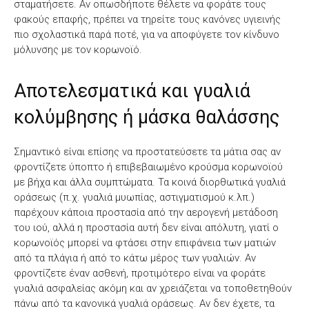
σταματήσετε. Αν οπωσδήποτε θέλετε να φοράτε τους
φακούς επαφής, πρέπει να τηρείτε τους κανόνες υγιεινής
πιο σχολαστικά παρά ποτέ, για να αποφύγετε τον κίνδυνο
μόλυνσης με τον κορωνοϊό.
Αποτελεσματικά και γυαλιά
κολύμβησης ή μάσκα θαλάσσης
Σημαντικό είναι επίσης να προστατεύσετε τα μάτια σας αν
φροντίζετε ύποπτο ή επιβεβαιωμένο κρούσμα κορωνοϊού
με βήχα και άλλα συμπτώματα. Τα κοινά διορθωτικά γυαλιά
οράσεως (π.χ. γυαλιά μυωπίας, αστιγματισμού κ.λπ.)
παρέχουν κάποια προστασία από την αερογενή μετάδοση
του ιού, αλλά η προστασία αυτή δεν είναι απόλυτη, γιατί ο
κορωνοϊός μπορεί να φτάσει στην επιφάνεια των ματιών
από τα πλάγια ή από το κάτω μέρος των γυαλιών. Αν
φροντίζετε έναν ασθενή, προτιμότερο είναι να φοράτε
γυαλιά ασφαλείας ακόμη και αν χρειάζεται να τοποθετηθούν
πάνω από τα κανονικά γυαλιά οράσεως. Αν δεν έχετε, τα