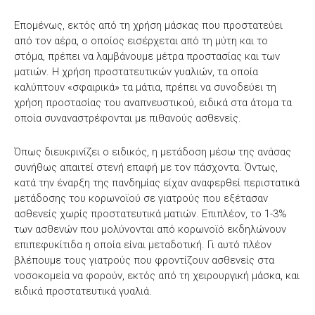
Επομένως, εκτός από τη χρήση μάσκας που προστατεύει
από τον αέρα, ο οποίος εισέρχεται από τη μύτη και το
στόμα, πρέπει να λαμβάνουμε μέτρα προστασίας και των
ματιών. Η χρήση προστατευτικών γυαλιών, τα οποία
καλύπτουν «σφαιρικά» τα μάτια, πρέπει να συνοδεύει τη
χρήση προστασίας του αναπνευστικού, ειδικά στα άτομα τα
οποία συναναστρέφονται με πιθανούς ασθενείς.
Όπως διευκρινίζει ο ειδικός, η μετάδοση μέσω της ανάσας
συνήθως απαιτεί στενή επαφή με τον πάσχοντα. Όντως,
κατά την έναρξη της πανδημίας είχαν αναφερθεί περιστατικά
μετάδοσης του κορωνοϊού σε γιατρούς που εξέτασαν
ασθενείς χωρίς προστατευτικά ματιών. Επιπλέον, το 1-3%
των ασθενών που μολύνονται από κορωνοϊό εκδηλώνουν
επιπεφυκίτιδα η οποία είναι μεταδοτική. Γι αυτό πλέον
βλέπουμε τους γιατρούς που φροντίζουν ασθενείς στα
νοσοκομεία να φορούν, εκτός από τη χειρουργική μάσκα, και
ειδικά προστατευτικά γυαλιά.