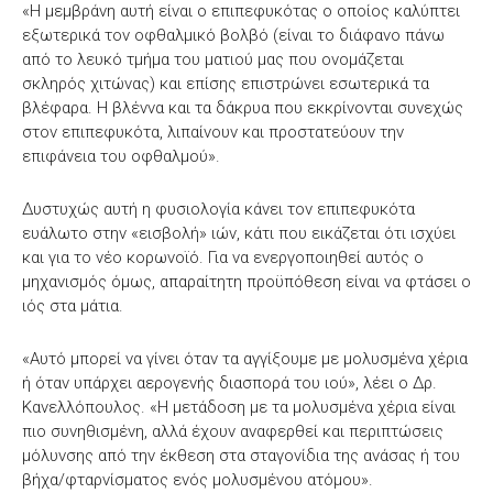
«Η μεμβράνη αυτή είναι ο επιπεφυκότας ο οποίος καλύπτει
εξωτερικά τον οφθαλμικό βολβό (είναι το διάφανο πάνω
από το λευκό τμήμα του ματιού μας που ονομάζεται
σκληρός χιτώνας) και επίσης επιστρώνει εσωτερικά τα
βλέφαρα. Η βλέννα και τα δάκρυα που εκκρίνονται συνεχώς
στον επιπεφυκότα, λιπαίνουν και προστατεύουν την
επιφάνεια του οφθαλμού».
Δυστυχώς αυτή η φυσιολογία κάνει τον επιπεφυκότα
ευάλωτο στην «εισβολή» ιών, κάτι που εικάζεται ότι ισχύει
και για το νέο κορωνοϊό. Για να ενεργοποιηθεί αυτός ο
μηχανισμός όμως, απαραίτητη προϋπόθεση είναι να φτάσει ο
ιός στα μάτια.
«Αυτό μπορεί να γίνει όταν τα αγγίξουμε με μολυσμένα χέρια
ή όταν υπάρχει αερογενής διασπορά του ιού», λέει ο Δρ.
Κανελλόπουλος. «Η μετάδοση με τα μολυσμένα χέρια είναι
πιο συνηθισμένη, αλλά έχουν αναφερθεί και περιπτώσεις
μόλυνσης από την έκθεση στα σταγονίδια της ανάσας ή του
βήχα/φταρνίσματος ενός μολυσμένου ατόμου».