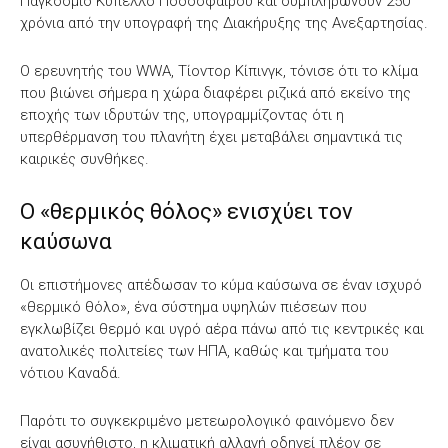
Παγκόσμιο Κύπελλο Ποδοσφαίρου και συμπληρώνουν 250
χρόνια από την υπογραφή της Διακήρυξης της Ανεξαρτησίας.
Ο ερευνητής του WWA, Τίοντορ Κίπινγκ, τόνισε ότι το κλίμα
που βιώνει σήμερα η χώρα διαφέρει ριζικά από εκείνο της
εποχής των ιδρυτών της, υπογραμμίζοντας ότι η
υπερθέρμανση του πλανήτη έχει μεταβάλει σημαντικά τις
καιρικές συνθήκες.
Ο «θερμικός θόλος» ενισχύει τον
καύσωνα
Οι επιστήμονες απέδωσαν το κύμα καύσωνα σε έναν ισχυρό
«θερμικό θόλο», ένα σύστημα υψηλών πιέσεων που
εγκλωβίζει θερμό και υγρό αέρα πάνω από τις κεντρικές και
ανατολικές πολιτείες των ΗΠΑ, καθώς και τμήματα του
νότιου Καναδά.
Παρότι το συγκεκριμένο μετεωρολογικό φαινόμενο δεν
είναι ασυνήθιστο, η κλιματική αλλαγή οδηγεί πλέον σε