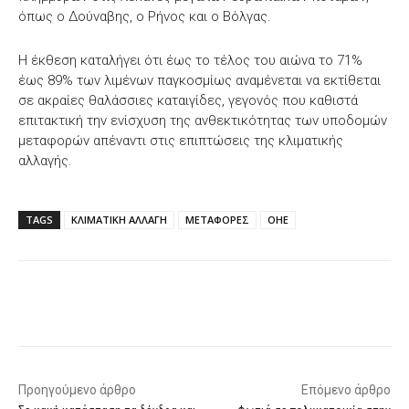
όπως ο Δούναβης, ο Ρήνος και ο Βόλγας.
Η έκθεση καταλήγει ότι έως το τέλος του αιώνα το 71%
έως 89% των λιμένων παγκοσμίως αναμένεται να εκτίθεται
σε ακραίες θαλάσσιες καταιγίδες, γεγονός που καθιστά
επιτακτική την ενίσχυση της ανθεκτικότητας των υποδομών
μεταφορών απέναντι στις επιπτώσεις της κλιματικής
αλλαγής.
TAGS
ΚΛΙΜΑΤΙΚΗ ΑΛΛΑΓΗ
ΜΕΤΑΦΟΡΕΣ
ΟΗΕ
Facebook
X
WhatsApp
Email
Προηγούμενο άρθρο
Επόμενο άρθρο