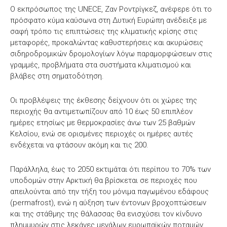
Ο εκπρόσωπος της UNECE, Ζαν Ροντρίγκεζ, ανέφερε ότι το
πρόσφατο κύμα καύσωνα στη Δυτική Ευρώπη ανέδειξε με
σαφή τρόπο τις επιπτώσεις της κλιματικής κρίσης στις
μεταφορές, προκαλώντας καθυστερήσεις και ακυρώσεις
σιδηροδρομικών δρομολογίων λόγω παραμορφώσεων στις
γραμμές, προβλήματα στα συστήματα κλιματισμού και
βλάβες στη σηματοδότηση.
Οι προβλέψεις της έκθεσης δείχνουν ότι οι χώρες της
περιοχής θα αντιμετωπίζουν από 10 έως 50 επιπλέον
ημέρες ετησίως με θερμοκρασίες άνω των 25 βαθμών
Κελσίου, ενώ σε ορισμένες περιοχές οι ημέρες αυτές
ενδέχεται να φτάσουν ακόμη και τις 200.
Παράλληλα, έως το 2050 εκτιμάται ότι περίπου το 70% των
υποδομών στην Αρκτική θα βρίσκεται σε περιοχές που
απειλούνται από την τήξη του μόνιμα παγωμένου εδάφους
(permafrost), ενώ η αύξηση των έντονων βροχοπτώσεων
και της στάθμης της θάλασσας θα ενισχύσει τον κίνδυνο
πλημμυρών στις λεκάνες μεγάλων ευρωπαϊκών ποταμών,